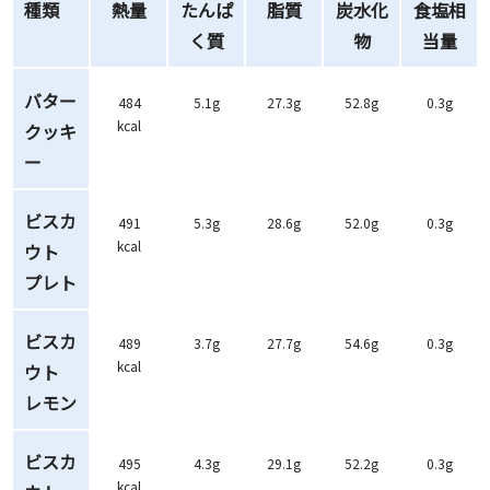
種類
熱量
たんぱ
脂質
炭水化
食塩相
く質
物
当量
バター
484
5.1g
27.3g
52.8g
0.3g
kcal
クッキ
ー
ビスカ
491
5.3g
28.6g
52.0g
0.3g
kcal
ウト
プレト
ビスカ
489
3.7g
27.7g
54.6g
0.3g
kcal
ウト
レモン
ビスカ
495
4.3g
29.1g
52.2g
0.3g
kcal