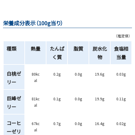
栄養成分表示（100g当り）
（推定値）
種類
熱量
たんぱ
脂質
炭水化
食塩相
く質
物
当量
白桃ゼ
80kc
0.2g
0.0g
19.6g
0.03g
al
リー
巨峰ゼ
81kc
0.1g
0.0g
19.9g
0.11g
al
リー
コーヒ
67kc
0.7g
0.0g
16.4g
0.02g
al
ーゼリ